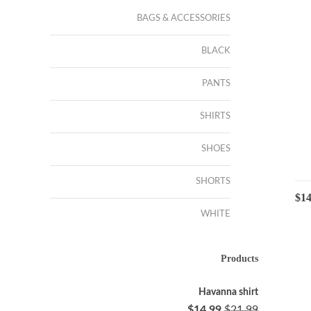
BAGS & ACCESSORIES
BLACK
PANTS
SHIRTS
SHOES
SHORTS
$
14
WHITE
Products
Havanna shirt
$
14.99
$
21.99