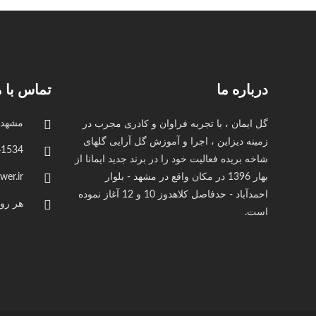
درباره ما
تماس با م
مشهد - بین 
گل ایمان ، با تجربه فراوان و کادری مجرب در
زمینه دیزاین ، اجرا و آموزش گل آرایی گلهای
9156017338
شاخه بریده فعالیت خود را در برند جدید ایمانا از
بهار 1396 در مکان واقع در مشهد - بلوار
er.ir
احمدآباد - حدفاصل کلاهدوز 10 و 12 آغاز نموده
هر روز هفته
است.