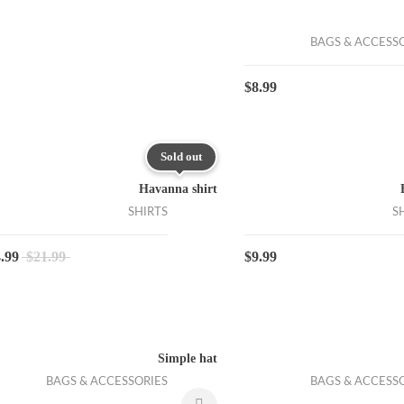
BAGS & ACCESS
$
8.99
Sold out
Havanna shirt
SHIRTS
S
.99
$
21.99
$
9.99
Simple hat
BAGS & ACCESSORIES
BAGS & ACCESS