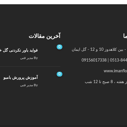
ا
آخرین مقالات
0
کلاهدوز 10 و 12 - گل ایمان
فواید باور نکردنی گل 
By
مدیر فنی
0513-8441534 | 0
www.imanflow
0
آموزش پرورش بامبو
 ، 8 صبح تا 12 شب
By
مدیر فنی