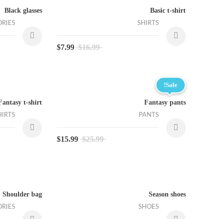
Black glasses
Basic t-shirt
ORIES
SHIRTS
$
7.99
$
16.99
Sale!
Fantasy t-shirt
Fantasy pants
HIRTS
PANTS
$
15.99
$
25.99
Shoulder bag
Season shoes
ORIES
SHOES