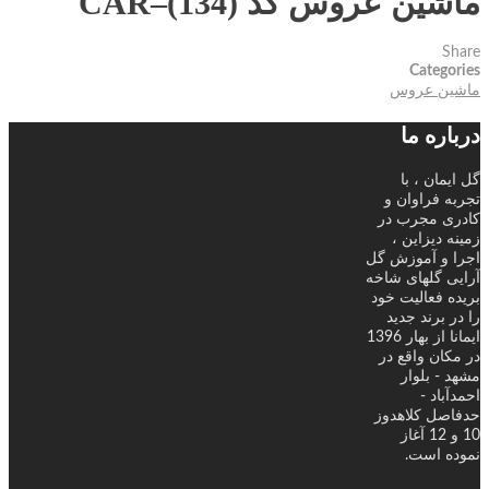
ماشین عروس کد CAR–(134)
Share
Categories
ماشین عروس
درباره ما
گل ایمان ، با
تجربه فراوان و
کادری مجرب در
زمینه دیزاین ،
اجرا و آموزش گل
آرایی گلهای شاخه
بریده فعالیت خود
را در برند جدید
ایمانا از بهار 1396
در مکان واقع در
مشهد - بلوار
احمدآباد -
حدفاصل کلاهدوز
10 و 12 آغاز
نموده است.