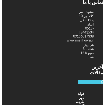
تماس با ما
مشهد - بین
کلاهدوز 10
و 12 - گل
ایمان
0513-
8441534 |
09156017338
www.imanflower.ir
هر روز
هفته ، 8
صبح تا 12
شب
آخرین
مقالات
0
فواید
باور
نکردنی