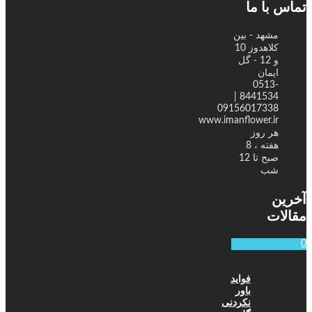
تماس با ما
مشهد - بین
کلاهدوز 10
و 12 - گل
ایمان
0513-
8441534 |
09156017338
www.imanflower.ir
هر روز
هفته ، 8
صبح تا 12
شب
آخرین
مقالات
0
فواید
باور
نکردنی