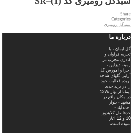
سبدگل رومیزی کد SR–(1)
Share
Categories
سبدگل رومیزی
درباره ما
گل ایمان ، با
تجربه فراوان و
کادری مجرب در
زمینه دیزاین ،
اجرا و آموزش گل
آرایی گلهای شاخه
بریده فعالیت خود
را در برند جدید
ایمانا از بهار 1396
در مکان واقع در
مشهد - بلوار
احمدآباد -
حدفاصل کلاهدوز
10 و 12 آغاز
نموده است.