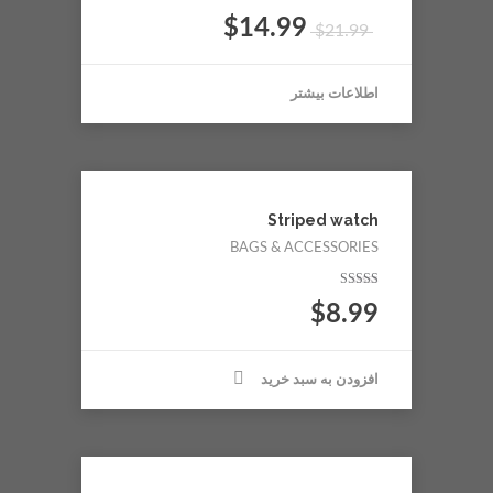
$
14.99
$
21.99
اطلاعات بیشتر
Striped watch
BAGS & ACCESSORIES
نمره
$
8.99
5.00
از 5
افزودن به سبد خرید