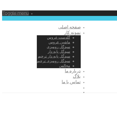
Toggle menu
صفحه اصلی
نمونه کار
گلدست عروس
ماشین عروس
سبدگل رومیزی
سبدگل پایه دار
سبدگل پایه دار ترحیم
سبدگل رومیزی ترحیم
مجالس
درباره ما
بلاگ
تماس با ما