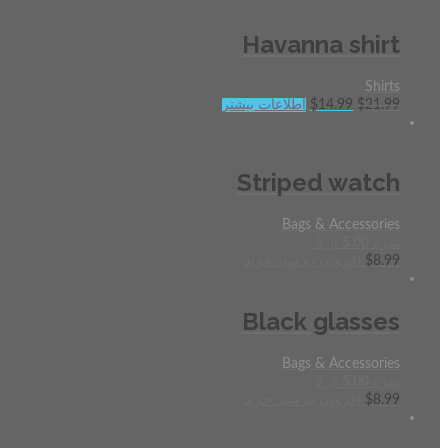
Havanna shirt
Shirts
21.99
$
14.99
$
اطلاعات بیشتر
Striped watch
Bags & Accessories
نمره
5.00
از 5
8.99
$
افزودن به سبد خرید
Black glasses
Bags & Accessories
نمره
5.00
از 5
8.99
$
افزودن به سبد خرید