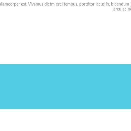
ullamcorper est. Vivamus dictm orci tempus, porttitor lacus in, bibendum j
arcu ac ne