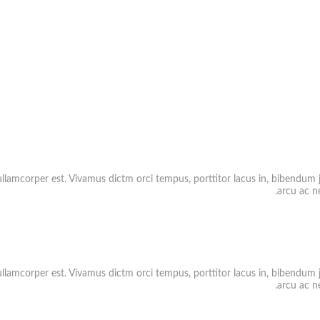
ullamcorper est. Vivamus dictm orci tempus, porttitor lacus in, bibendum j
arcu ac ne
ullamcorper est. Vivamus dictm orci tempus, porttitor lacus in, bibendum j
arcu ac ne