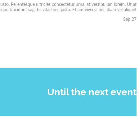
usto. Pellentesque ultricies consectetur urna, at vestibulum lorem. Ut at
que tincidunt sagittis vitae nec justo. Etiam viverra nec diam vel aliquet.
Sep 27
Until the next event