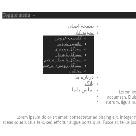
Toggle menu
صفحه اصلی
نمونه کار
گلدست عروس
ماشین عروس
سبدگل رومیزی
سبدگل پایه دار
سبدگل پایه دار ترحیم
سبدگل رومیزی ترحیم
مجالس
درباره ما
بلاگ
تماس با ما
Lorem ips
accumsan. Duis s
rutrum, ligula n
Lorem ipsum dolor sit amet, consectetur adipiscing elit. Integer 
scelerisque luctus felis, sed efficitur augue porta quis. Fusce ac tellus ju