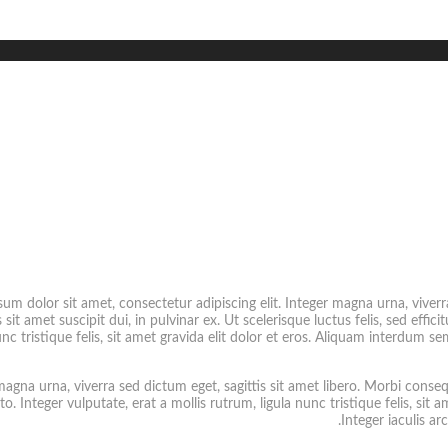
um dolor sit amet, consectetur adipiscing elit. Integer magna urna, viverr
it amet suscipit dui, in pulvinar ex. Ut scelerisque luctus felis, sed effici
unc tristique felis, sit amet gravida elit dolor et eros. Aliquam interdum s
magna urna, viverra sed dictum eget, sagittis sit amet libero. Morbi conse
sto. Integer vulputate, erat a mollis rutrum, ligula nunc tristique felis, si
Integer iaculis ar