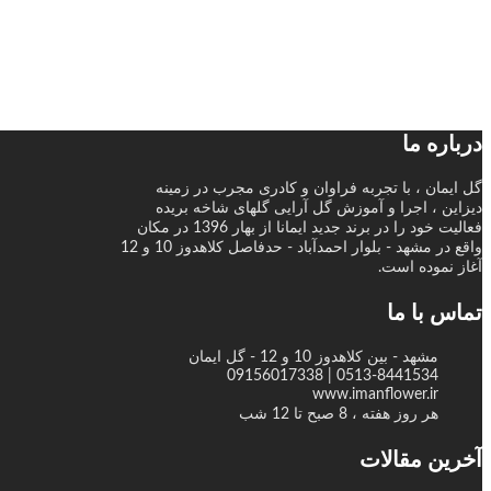
درباره ما
گل ایمان ، با تجربه فراوان و کادری مجرب در زمینه
دیزاین ، اجرا و آموزش گل آرایی گلهای شاخه بریده
فعالیت خود را در برند جدید ایمانا از بهار 1396 در مکان
واقع در مشهد - بلوار احمدآباد - حدفاصل کلاهدوز 10 و 12
آغاز نموده است.
تماس با ما
مشهد - بین کلاهدوز 10 و 12 - گل ایمان
0513-8441534 | 09156017338
www.imanflower.ir
هر روز هفته ، 8 صبح تا 12 شب
آخرین مقالات