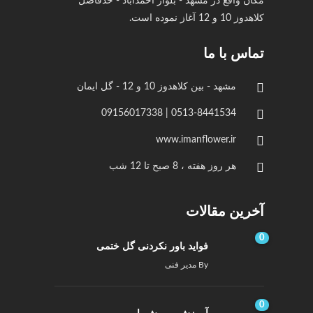
مکان واقع در مشهد - بلوار احمدآباد - حدفاصل
کلاهدوز 10 و 12 آغاز نموده است.
تماس با ما
مشهد - بین کلاهدوز 10 و 12 - گل ایمان
0513-8441534 | 09156017338
www.imanflower.ir
هر روز هفته ، 8 صبح تا 12 شب
آخرین مقالات
0
فواید باور نکردنی گل ختمی
By
مدیر فنی
0