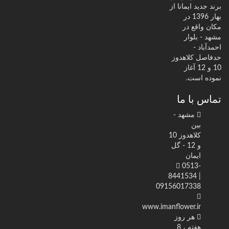
برند جدید ایمانا از
بهار 1396 در
مکان واقع در
مشهد - بلوار
احمدآباد -
حدفاصل کلاهدوز
10 و 12 آغاز
نموده است.
تماس با ما
مشهد -
بین
کلاهدوز 10
و 12 - گل
ایمان
0513-
8441534 |
09156017338
www.imanflower.ir
هر روز
هفته ، 8