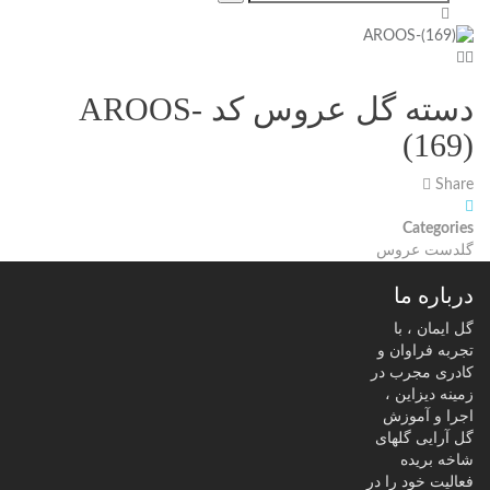
دسته گل عروس کد AROOS-
(169)
Share
Categories
گلدست عروس
درباره ما
گل ایمان ، با
تجربه فراوان و
کادری مجرب در
زمینه دیزاین ،
اجرا و آموزش
گل آرایی گلهای
شاخه بریده
فعالیت خود را در