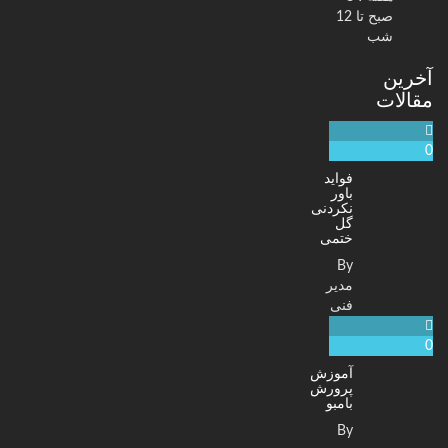
صبح تا 12
شب
آخرین
مقالات
0
فواید
باور
نکردنی
گل
ختمی
By
مدیر
فنی
0
آموزش
پرورش
بامبو
By