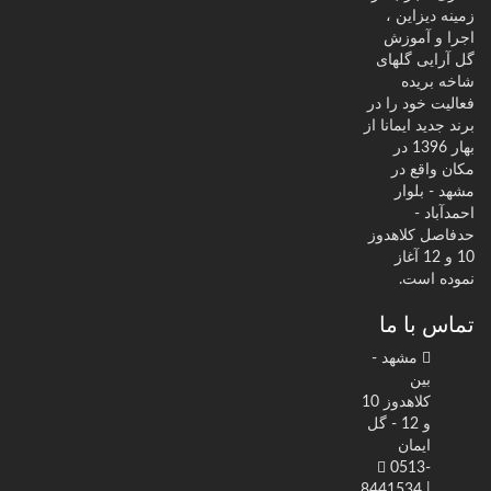
زمینه دیزاین ،
اجرا و آموزش
گل آرایی گلهای
شاخه بریده
فعالیت خود را در
برند جدید ایمانا از
بهار 1396 در
مکان واقع در
مشهد - بلوار
احمدآباد -
حدفاصل کلاهدوز
10 و 12 آغاز
نموده است.
تماس با ما
مشهد -
بین
کلاهدوز 10
و 12 - گل
ایمان
0513-
8441534 |