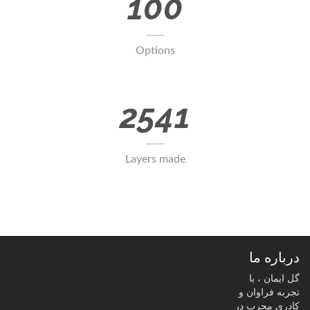
100
Options
2541
Layers made
درباره ما
گل ایمان ، با
تجربه فراوان و
کادری مجرب در