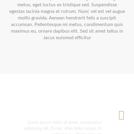
metus, eget luctus ex tristique sed. Suspendisse
egestas lacinia magna et rutrum. Nunc vel est vel augue
mollis gravida. Aenean hendrerit felis a suscipit
accumsan. Pellentesque mi metus, condimentum quis
maximus eu, ornare dapibus elit. Sed sit amet tellus in
lacus euismod efficitur.
Clean Design
Lorem ipsum dolor sit amet, consectetur
adipiscing elit. Donec vitae tellus neque. In