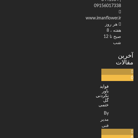
09156017338
www.imanflower.ir
هر روز
هفته ، 8
صبح تا 12
شب
آخرین
مقالات
0
فواید
باور
نکردنی
گل
ختمی
By
مدیر
فنی